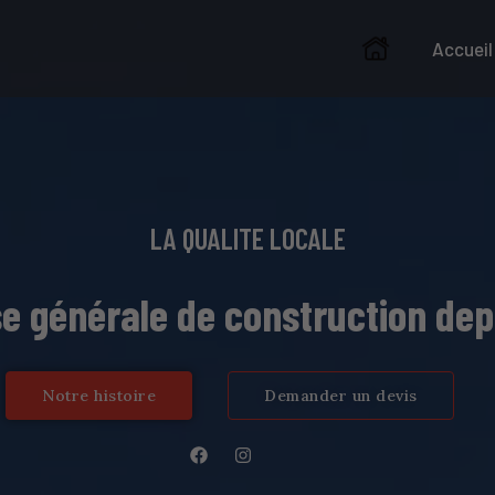
Accueil
LA QUALITE LOCALE
e générale de construction dep
Notre histoire
Demander un devis
F
I
a
n
c
s
e
t